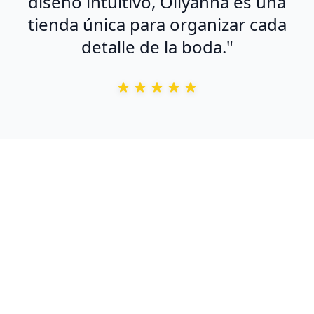
diseño intuitivo, Ollyanna es una
tienda única para organizar cada
detalle de la boda."
Planifica tu para siempre,
mejor.
¿Listo para crear la boda de tus sueños?
Únete a miles de parejas que confían en
Ollyanna para su día especial.